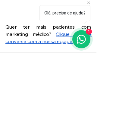
Olá, precisa de ajuda?
Quer ter mais pacientes com 
1
marketing médico?
Clique aqui e 
converse com a nossa equipe.
Ver tudo
Posts Relacionados