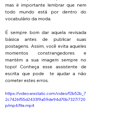
mas é importante lembrar que nem 
todo mundo está por dentro do 
vocabulário da moda.
É sempre bom dar aquela revisada 
básica antes de publicar suas 
postagens. Assim, você evita aqueles 
momentos constrangedores e 
mantém a sua imagem sempre no 
topo! Conheça esse assistente de 
escrita que pode  te ajudar a não 
cometer estes erros. 
https://video.wixstatic.com/video/f2b52b_7
2c7426f55d2433f9a59de94d70b7327/720
p/mp4/file.mp4